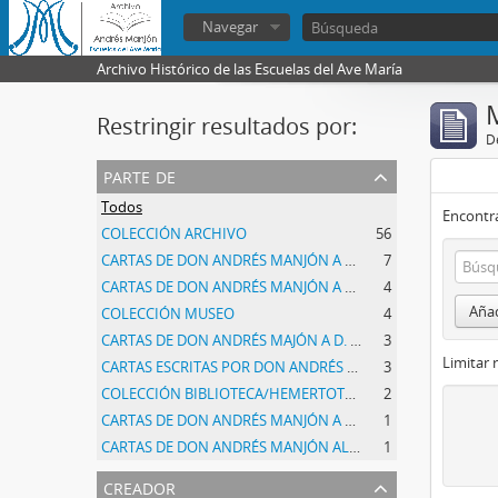
Navegar
Archivo Histórico de las Escuelas del Ave María
Restringir resultados por:
De
parte de
Todos
Encontra
COLECCIÓN ARCHIVO
56
CARTAS DE DON ANDRÉS MANJÓN A DON MANUEL DEL CAMPO SALCES
7
CARTAS DE DON ANDRÉS MANJÓN A AMADOR, Rafael
4
Añad
COLECCIÓN MUSEO
4
CARTAS DE DON ANDRÉS MAJÓN A D. AQUILIANO y Dª OLIVA
3
Limitar 
CARTAS ESCRITAS POR DON ANDRÉS MANJÓN A DON FILEMÓN BLAZQUEZ
3
COLECCIÓN BIBLIOTECA/HEMERTOTECA
2
CARTAS DE DON ANDRÉS MANJÓN A ARCE MANJÓN, Segundo.
1
CARTAS DE DON ANDRÉS MANJÓN AL ARZOBISPO DE GRANADA, Sr.
1
creador