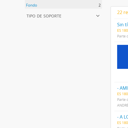
Fondo
2
22 r
tipo de soporte
Sin t
ES 18
Parte 
- AM
ES 180
Parte 
ANDRÉ
- A 
ES 180