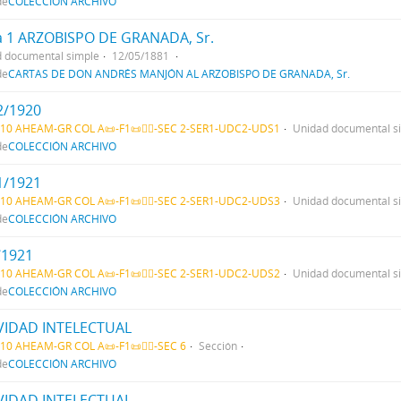
de
COLECCIÓN ARCHIVO
a 1 ARZOBISPO DE GRANADA, Sr.
 documental simple
12/05/1881
de
CARTAS DE DON ANDRÉS MANJÓN AL ARZOBISPO DE GRANADA, Sr.
2/1920
10 AHEAM-GR COL A📜-F1📜👳‍♀️-SEC 2-SER1-UDC2-UDS1
Unidad documental s
de
COLECCIÓN ARCHIVO
1/1921
10 AHEAM-GR COL A📜-F1📜👳‍♀️-SEC 2-SER1-UDC2-UDS3
Unidad documental s
de
COLECCIÓN ARCHIVO
/1921
10 AHEAM-GR COL A📜-F1📜👳‍♀️-SEC 2-SER1-UDC2-UDS2
Unidad documental s
de
COLECCIÓN ARCHIVO
VIDAD INTELECTUAL
10 AHEAM-GR COL A📜-F1📜👳‍♀️-SEC 6
Sección
de
COLECCIÓN ARCHIVO
VIDAD INTELECTUAL