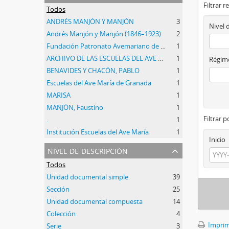
Filtrar r
Todos
ANDRÉS MANJÓN Y MANJÓN
3
Nivel 
Andrés Manjón y Manjón (1846–1923)
2
Fundación Patronato Avemariano de Granada
1
ARCHIVO DE LAS ESCUELAS DEL AVE MARÍA DEL GRANADA
1
Régime
BENAVIDES Y CHACÓN, PABLO
1
Escuelas del Ave María de Granada
1
MARISA
1
MANJÓN, Faustino
1
Filtrar 
.
1
Institución Escuelas del Ave María
1
Inicio
nivel de descripción
Todos
Unidad documental simple
39
Sección
25
Unidad documental compuesta
14
Colección
4
Imprimi
Serie
3