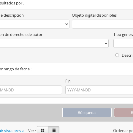
esultados por :
de descripción
Objeto digital disponibles
n de derechos de autor
Tipo genera
Descri
por rango de fecha :
Fin
r vista previa
Ver :
Ordenar po