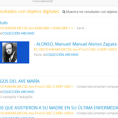
esultados con objetos digitales
Muestra los resultados con objetos 
ítulo
010 AHEAM-GR COL A📜-EAM-GRA-1-EAM-GRA-1.1
Serie
de
COLECCIÓN ARCHIVO
- ALONSO, Manuel/ Manuel Alonso Zapata (
ES 18010 AHEAM-GR COL A📜-F1📜👳‍♀️-SEC 2-SER1-UDC3
Parte de
COLECCIÓN ARCHIVO
IGOS DEL AVE MARÍA
10 AHEAM-GR COL A📜-F1📜👳‍♀️-SEC 2-SER1-UDC1
Unidad documental compue
de
COLECCIÓN ARCHIVO
S MANJÓN Y MANJÓN
LOS QUE ASISTIERON A SU MADRE EN SU ÚLTIMA ENFERMEDA
10 AHEAM-GR COL A📜-F1📜👳‍♀️-SEC 2-SER1-UDC4
Unidad documental compue