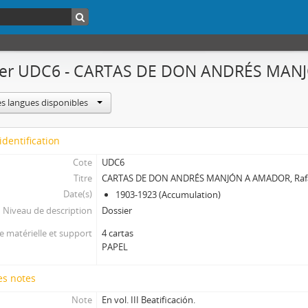
ier UDC6 - CARTAS DE DON ANDRÉS MANJ
es langues disponibles
identification
Cote
UDC6
Titre
CARTAS DE DON ANDRÉS MANJÓN A AMADOR, Raf
Date(s)
1903-1923 (Accumulation)
Niveau de description
Dossier
 matérielle et support
4 cartas
PAPEL
es notes
Note
En vol. III Beatificación.