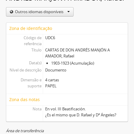
Outros idiomas disponíveis
Zona de identificação
Código de
UDC6
referência
Título
CARTAS DE DON ANDRÉS MANJÓN A
AMADOR, Rafael
Data(s)
1903-1923 (Acumulação)
Nível de descrição
Documento
Dimensão e
4 cartas
suporte
PAPEL
Zona das notas
Nota
En vol. III Beatificación.
¿Es el mismo que D. Rafael y Dª Ángeles?
Área de transferência